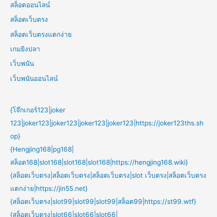
สล็อตออนไลน์
สล็อตเว็บตรง
สล็อตเว็บตรงแตกง่าย
เกมยิงปลา
เว็บพนัน
เว็บพนันออนไลน์
{โจ๊กเกอร์123|joker
123|joker123|joker123|joker123|joker123|https://joker123ths.sh
op}
{Hengjing168|pg168|
สล็อต168|slot168|slot168|slot168|https://hengjing168.wiki}
{สล็อตเว็บตรง|สล็อตเว็บตรง|สล็อตเว็บตรง|slot เว็บตรง|สล็อตเว็บตรง
แตกง่าย|https://jin55.net}
{สล็อตเว็บตรง|slot99|slot99|slot99|สล็อต99|https://st99.wtf}
{สล็อตเว็บตรง|slot66|slot66|slot66|