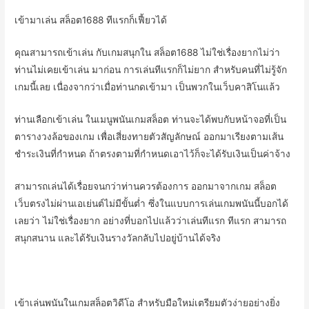
เข้ามาเล่น สล็อต1688 ทีแรกก็เฟี้ยวได้
คุณสามารถเข้าเล่น กับเกมสนุกใน สล็อต1688 ไม่ใช่เรื่องยากไม่ว่า
ท่านไม่เคยเข้าเล่น มาก่อน การเล่นทีแรกก็ไม่ยาก สำหรับคนที่ไม่รู้จัก
เกมนี้เลย เนื่องจากว่าเมื่อท่านกดเข้ามา เป็นพวกในเว็บคาสิโนแล้ว
ท่านเลือกเข้าเล่น ในเมนูพนันเกมสล็อต ท่านจะได้พบกับหน้าจอที่เป็น
ตารางวงล้อของเกม เพื่อเสี่ยงทายตัวสัญลักษณ์ ออกมาเรียงตามเส้น
ชำระเงินที่กำหนด ถ้าตรงตามที่กำหนดเอาไว้ก็จะได้รับเงินเป็นค่าจ้าง
สามารถเล่นได้เรื่อยจนกว่าท่านควรต้องการ ออกมาจากเกม สล็อต
เว็บตรงไม่ผ่านเอเย่นต์ไม่มีขั้นต่ำ ซึ่งในแบบการเล่นเกมพนันนี้บอกได้
เลยว่า ไม่ใช่เรื่องยาก อย่างที่บอกไปแล้วว่าเล่นทีแรก ทีแรก สามารถ
สนุกสนาน และได้รับเงินรางวัลกลับไปอยู่บ้านได้จริง
เข้าเล่นพนันในเกมสล็อตวิดีโอ สำหรับมือใหม่เตรียมตัวง่ายอย่างยิ่ง