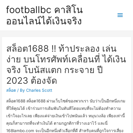
footballbc คาสิโน
Main
ออนไลน์ได้เงินจริง
Men
สล็อต1688 !! ท้าประลอง เล่น
ง่าย บนโทรศัพท์เคลื่อนที่ ได้เงิน
จริง โบนัสแตก กระจาย ปี
2023 ต้องจัด
สล็อต
/ By
Charles Scott
สล็อต1688 สล็อต1688 ผ่านเว็บไซต์ของพวกเรา นับว่าเป็นอีกหนึ่งเกม
ที่ให้คุณได้ เข้าร่วมการเดิมพันในทันทีโดยแทบที่จะไม่ต้องทำความ
เข้าใจอะไรเลย เพียงแค่จ่ายเงินเข้าไปพนันแล้ว หมุนวงล้อ เพียงเท่านี้
คุณก็สามารถที่จะทำเงินได้ ตามกฎกติกาที่วางเอาไว้ และนี่
168lambo.com จะเป็นอีกหนึ่งตัวเลือกที่ดี สำหรับคนที่ถูกใจการเสี่ยง