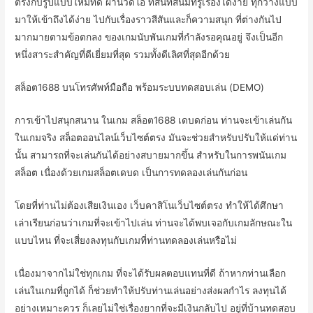
ตรงกับรูปแบบใหม่ที่ดี ผ่านวิดีโอ ที่สนิทสนมที่รู้เรื่องได้ง่าย ทุกวางแบบ
มาให้เข้าถึงได้ง่าย ไปกับเรื่องราวสีสันและก็ความสนุก ที่ต่างกันไป
มากมายตามข้อตกลง ของเกมนับพันเกมที่กำลังรอคุณอยู่ จึงเป็นอีก
หนึ่งสาระสำคัญที่ดีเยี่ยมที่สุด รวมทั้งดีเลิศที่สุดอีกด้วย
สล็อต1688 บนโทรศัพท์มือถือ พร้อมระบบทดสอบเล่น (DEMO)
การเข้าไปสนุกสนาน ในเกม สล็อต1688 เดบดก่อน ท่านจะเข้าเล่นกัน
ในเกมจริง สล็อตออนไลน์เว็บไซต์ตรง มันจะช่วยสำหรับปรับให้แด่ท่าน
นั้น สามารถที่จะเล่นกันได้อย่างสบายมากขึ้น สำหรับในการพนันเกม
สล็อต เนื่องด้วยเกมสล็อตเดบด เป็นการทดลองเล่นกันก่อน
โดยที่ท่านไม่ต้องเสียเงินเอง เว็บคาสิโนเว็บไซต์ตรง ทำให้ได้ศึกษา
เล่าเรียนก่อนว่าเกมที่จะเข้าไปเล่น ท่านจะได้พบเจอกับเกมลักษณะใน
แบบไหน ที่จะเสี่ยงลงทุนกับเกมที่ท่านทดลองเล่นหรือไม่
เนื่องมาจากไม่ใช่ทุกเกม ที่จะได้รับผลตอบแทนที่ดี ถ้าหากท่านเลือก
เล่นในเกมที่ถูกได้ ก็ช่วยทำให้ปรับท่านเล่นอย่างส่งผลกำไร ลงทุนได้
อย่างเหมาะควร ก็เลยไม่ใช่เรื่องยากที่จะมีเงินกลับไป อยู่ที่บ้านทดสอบ