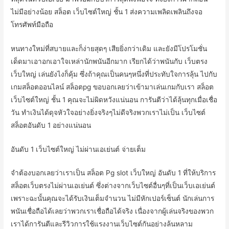
ไม่มีอย่างน้อย สล็อต เว็บไซต์ใหญ่ ชั้น 1 ส่งความเพลิดเพลินถึงจอ
โทรศัพท์มือถือ
หนทางใหม่ที่สบายและก็ง่ายสุดๆ เสียยิ่งกว่าเดิม และยังมีโปรโมชั่น
เด็ดมาเอาอกเอาใจเหล่านักพนันอีกมาก เรียกได้ว่าพนันกับ เว็บตรง
เว็บใหญ่ เล่นยังไงก็คุ้ม ซึ่งถ้าคุณเป็นคนๆหนึ่งที่ประทับใจการลุ้น ไปกับ
เกมสล็อตออนไลน์ สล็อตpg ขอบอกเลยว่าเข้ามาเล่นเกมกับเรา สล็อต
เว็บไซต์ใหญ่ ชั้น 1 คุณจะไม่ผิดหวังแน่นอน การันตีว่าได้ลุ้นทุกเมื่อเชื่อ
วัน ทำเงินได้ดุจหัวใจอย่างยิ่งจริงๆไม่ดีจริงพวกเราไม่เป็น เว็บไซต์
สล็อตอันดับ 1 อย่างแน่นอน
อันดับ 1 เว็บไซต์ใหญ่ ไม่ผ่านเอเย่นต์ จ่ายเต็ม
จำต้องบอกเลยว่าเราเป็น สล็อต Pg slot เว็บใหญ่ อันดับ 1 ที่ให้บริการ
สล็อตเว็บตรงไม่ผ่านเอเย่นต์ ซึ่งต่างจากเว็บไซต์อื่นๆที่เป็นเว็บเอเย่นต์
เพราะฉะนั้นคุณจะได้รับเงินเต็มจำนวน ไม่มีหักเปอร์เซ็นต์ นักเล่นการ
พนันเชื่อถือได้เลยว่าพวกเราเชื่อถือได้จริง เนื่องจากผู้เล่นจริงของพวก
เราได้การันตีและรีวิวการใช้แรงงานเว็บไซต์กันอย่างล้นหลาม