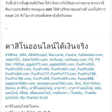
วันนี้แม้ว่าเป็นผู้เล่นมือใหม่ ก็ทำเงินรางวัลได้อย่างง่ายดาย พวกเรามี
ทีมงานประสิทธิภาพรอดูแล
slot
ให้คำปรึกษาคุณอย่างดี และก็บริการ
ตลอด 24 ชั่วโมง ฝ่าเล่นสล็อตพามั่งคั่งกันเหอะ
…
คาสิโนออนไลน์ได้เงินจริง
918Kiss
,
ABA
,
ABAGroup2
,
Baccarat
,
Casino
,
fullsloteiei.com
,
Joker123
,
Joker123th.com
,
no1huay
,
no1huay.com
,
PG
,
PG
Slot
,
PGSlot
,
pgslot77.com
,
pgslot999.com
,
PunPro555
,
PunPro555.com
,
PunPro66
,
PunPro66.com
,
PunPro68
,
PunPro68.com
,
PunPro777
,
PunPro777.com
,
PunPro789
,
PunPro789.com
,
PunPro99
,
PunPro99.com
,
Pussy888
,
sagame168th.com
,
sexybaccarat168.com
,
Slot
,
Slot Online
,
Slotxo
,
คาสิโน
,
คาสิโนออนไลน์
,
บาคาร่า
,
บาคาร่าออนไลน์
,
พนัน
ออนไลน์
,
สล็อต
,
สล็อตออนไลน์
,
เกมยิงปลา
,
เว็บพนัน
,
เว็บพนัน
ออนไลน์
/ By
Charles Scott
คาสิโนออนไลน์เว็บตรง