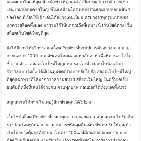
สล็อตเว็บใหญ่ที่สุด ที่จะนำพาให้ทุกคนได้เปิดประสบการณ์ การเข้า
เล่น เกมสล็อตค่ายใหญ่ ที่ไม่เหมือนใคร แหล่งรวมเกมเว็บสล็อตชั้น 1
ของโลก ที่เปิดให้เข้าเล่นได้อย่างเต็มเปี่ยม ครบวงจรทุกรูปแบบของ
แวดวงสล็อตทั้งผอง มารวมไว้ให้แก่คุณถึงที่เหมาะนี่ เว็บไซต์ตรง เว็บ
สล็อตเว็บไซต์ใหญ่ที่สุด
ยังได้มีการให้บริการเกมสล็อต Pgslot ที่นานัปการตัวอย่าง มากมาย
ก่ายกองว่า 1000 เกม อัพเดทใหม่ตลอดทุกสัปดาห์ เพื่อที่ท่านจะได้ไม่
ซ้ำจากจำเจ สล็อตเว็บไซต์ใหญ่เว็บตรง เว็บที่จะมอบโบนัสแล้วก็
รางวัลแบบไม่ยั้ง ได้มีเงินทุนติดกระเป๋ากลับไปอีก สล็อตเว็บไซต์ใหญ่
ที่สุดแนวทางที่ให้มากกว่าความสบาย สล็อตเว็บใหญ่ ในทวีปเอเชีย
อันดับที่หนึ่งที่เล่นได้จ่ายจบ ครบทุกบาท ถอนออกได้ทั้งหมดทั้งปวง
สนุกสนานได้มาก ไม่เคยรู้ลืม ช่วยคุณได้ไม่ยาก
เว็บไซต์สล็อต Pg slot ที่จะพาทุกท่าน ตะลุยความสนุกสนาน ไปรับเงิน
รางวัลพร้อมๆกับพวกเรา ผ่านการพนันสุดตื่นเต้น ที่ช่วยปรับให้คุณทำ
เงินได้อย่างคุ้มสูงที่สุดบน เว็บตรง 100% ที่มีเกมสล็อตแตกง่ายมาก
ที่สุดในทวีปเอเชีย มาพร้อมกับบริการสุดพึงพอใจ ทั้งยังการฝากถอน