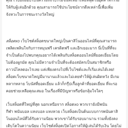
ให้กับผู้เล่นอีกด้วย คุณสามารถใช้ประโยชน์จากดีลเหล่านี้เพื่อเพิ่ม
จังหวะในการชนะรางวัลใหญ่
สล็อตxo
เว็บไซต์สล็อตขนาดใหญ่เป็นคาสิโนออนไลน์ที่คุณสามารถ
เพลิดเพลินใจกับการหมุนฟรี เครดิตฟรี และอีกเยอะมาก นี่เป็นที่ที่จะ
จำเป็นต้องไปพบกคุณอยากได้เพลินกับสล็อตออนไลน์ที่ยอดเยี่ยมโดย
ไม่ต้องผูกมัด คุณไม่มีความจำเป็นที่จะต้องสมัครเป็นสมาชิกหรือ
ดาวน์โหลดอะไรเลย แค่เพียงตรงไปที่เว็บไซต์และก็เริ่มเล่นได้เลย!
สล็อตเว็บขนาดใหญ่มีมานานแล้วและไม่เคยทำให้ผู้เล่นผิดหวัง มีเกม
หลากหลาย โบนัสที่ยอดเยี่ยม แล้วก็กรุ๊ปเกื้อลูกค้าที่ยอดเยี่ยม ที่จะรอ
คอยช่วยเหลือคุณเสมอ ในเรื่องที่มีปัญหาหรือข้อกลุ้มใจใดๆ
เว็บสล็อตที่ใหญ่ที่สุด นอกเหนือจาก สล็อตxo พวกเรายังมีพนัน
กีฬา พนันบอล แทงบอล แทงหวย เว็บสล็อตเป็นต้นแบบการพนันคาสิ
โนออนไลน์ที่ได้รับความนิยม พวกเขาได้รับรอบมานาน รวมทั้งยังคง
เติบโตในความนิยม เว็บไซต์สล็อตเปิดโอกาสให้ผู้เล่นได้รับเงิน โดยไม่