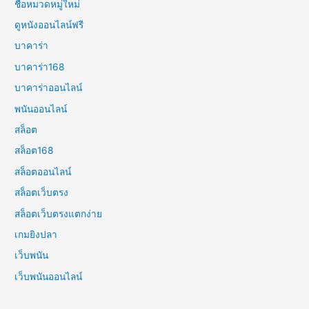
ชื่อหมวดหมู่ใหม่
ดูหนังออนไลน์ฟรี
บาคาร่า
บาคาร่า168
บาคาร่าออนไลน์
พนันออนไลน์
สล็อต
สล็อต168
สล็อตออนไลน์
สล็อตเว็บตรง
สล็อตเว็บตรงแตกง่าย
เกมยิงปลา
เว็บพนัน
เว็บพนันออนไลน์