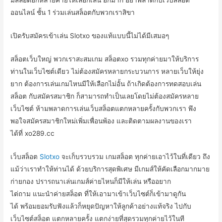
ออนไลน์ ชั้น 1 ร่วมเล่นสล็อตกับพวกเราสิขา
เปิดรับสมัครเข้าเล่น Slotxo ของแท้แบบนี้ไม่ได้มีเสมอๆ
สล็อตเว็บใหญ่ พวกเราสะสมเกม สล็อตxo รวมทุกค่ายมาให้บริการ
ท่านในเว็บไซต์เดียว ไม่ต้องสมัครหลายกระบวนการ หลายเว็บให้ยุ่ง
ยาก ต้องการเล่นเกมไหนมีให้เลือกไม่อั้น ถ้าเกิดต้องการทดสอบเล่น
สล็อต กับสมัครสมาชิก ก็สามารถทำเป็นเลยโดยไม่ต้องสมัครหลาย
เว็บไซต์ ห้ามพลาดการเล่นเว็บสล็อตแตกหลายครั้งกับพวกเรา พึง
พอใจสมัครสมาชิกใหม่เพิ่มเพื่อนพ้อง และติดตามผลงานของเรา
ได้ที่ xo289.cc
เว็บสล็อต
Slotxo
จะเก็บรวบรวม เกมสล็อต ทุกค่ายเอาไว้ในที่เดียว ถึง
แม้ว่าเราทำให้ท่านได้ ด้วยบริการสุดพิเศษ มีเกมส์ให้คัดเลือกมากมาย
ก่ายกอง ปรารถนาเล่นเกมส์ค่ายไหนก็มีให้เล่น หรืออยาก
ไต่ถาม แนะนำค่ายสล็อต ที่ให้เอามาเข้าเว็บไซต์ก็เข้ามาดูกัน
ได้ พร้อมยอมรับฟังแล้วก็หยุดปัญหาให้ลูกค้าอย่างแท้จริง ไปกับ
เว็บไซต์สล็อต แตกหลายครั้ง แตกง่ายที่สุดรวมทุกค่ายไว้ในที