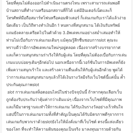
โดยที่คุณไม่ต้องออกไปดำเนินงานตรงไหน เพราะสามารถเล่นพอดี
บ้านสถานที่ทำงานหรือนอกสถานที่ก็ได้ แค่มีอินเตอร์เน็ตและก็
โทรศัพท์มือถือสมาร์ทโฟนหรือคอมพิวเตอร์ ก็เล่นเกมกับเราได้แล้วง่าย
นิดเดียว เป็นวิถีทางทำเงินอีก 1 หนทางที่สนุกสนาน ได้เงินรับทรัพย์
แถมยังคลายเครียดไปในตัวด้วย 3.อัพเดทเกมอย่างสม่ำเสมอทำให้
ท่านไม่เบื่อกับการเล่นเกมเดิมๆ แม้คุณรู้สึกชื่นชอบการslot คุณจะ
ทราบดีว่ามีการอัพเดทเกมใหม่ๆอยู่ตลอด เนื่องจากสร้างบรรยากาศ
และก็ความสนุกสนานร่าเริงให้กับผู้เล่น โดยที่คุณไม่ต้องเบื่อกับการเล่น
เกมแบบบ่อยๆเดิมๆอีกต่อไป นอกเหนือจากนี้เวอร์ชั่นในการอัพเดทก็ยัง
เพิ่มความสนุกเร้าใจ และสร้างความตื่นเต้นให้กับผู้เล่นอีกด้วย พูดได้
ว่าการเล่นเกมสนุกสนานๆแล้วก็ได้เงินรางวัลมีจริงเว็บไซต์นี้แค่นั้น ค้ำ
ประกันคุณภาพslot
slot
การเล่นเกมสล็อตออนไลน์ในช่วงปัจจุบันนี้ ถ้าหากคุณเลือกเว็บ
ถูกต้องรับประกันว่าคุ้มค่ากว่าเดิมแน่ๆ เนื่องจากเว็บไซต์ที่มีคุณภาพ
และก็มีมาตรฐานจะทำให้การเล่นเกม ได้รับเงินรางวัลอย่างเร็วทันใจ
แฮปปี้ในการเล่นเกมรวมทั้งที่สำคัญเป็นคุณได้รับมิตรภาพดีๆจากการ
เล่นเกมกับพวกเราด้วยslotยังไงให้มั่งคั่งมาที่เว็บไซต์ ตรงนี้แห่งเดียว
ของโลก ที่จะทำให้ความฝันของคุณเป็นจริง มาลงทุนมารวยด้วยกัน