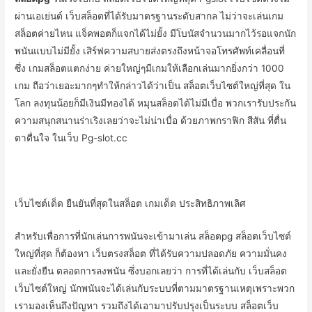
ผ่านเอเย่นต์ เว็บสล็อตที่ได้รับมาตรฐานระดับสากล ไม่ว่าจะเล่นเกม
สล็อตค่ายไหน แจ็คพอตก็แจกได้ไม่ยั้ง มีโบนัสจำนวนมากไว้รอแจกนัก
พนันแบบไม่มียั้ง เสิร์ฟความสบายส่งตรงถึงหน้าจอโทรศัพท์เคลื่อนที่
ซึ่ง เกมสล็อตแตกง่าย ค่ายใหญ่ๆมีเกมให้เลือกเล่นมากยิ่งกว่า 1000
เกม ถือว่าเยอะมากๆทำให้กล่าวได้ว่าเป็น สล็อตเว็บไซต์ใหญ่ที่สุด ใน
โลก ลงทุนน้อยก็มีเงินมีทองได้ หมุนสล็อตได้ไม่มีเบื่อ พวกเรารับประกัน
ความสนุกสนานร่าเริงเลยว่าจะไม่น่าเบื่อ ด้วยภาพกราฟิก สีสัน ที่ตื่น
ตาตื่นใจ ในเว็บ Pg-slot.cc
เว็บไซต์เด็ด ยืนยันที่สุดในสล็อต เกมเด็ด ประสิทธิภาพเลิศ
สำหรับเพื่อการที่นักเล่นการพนันจะเข้ามาเล่น สล็อตpg สล็อตเว็บไซต์
ใหญ่ที่สุด ก็ต้องหา เว็บตรงสล็อต ที่ได้รับความปลอดภัย ความมั่นคง
และยั่งยืน ตลอดการลงพนัน ซึ่งบอกเลยว่า การที่ได้เล่นกับ เว็บสล็อต
เว็บไซต์ใหญ่ นักพนันจะได้เล่นกับระบบที่ตามมาตรฐานเหตุเพราะพวก
เรามองเห็นถึงปัญหา รวมถึงได้เอามาปรับปรุงเป็นระบบ สล็อตเว็บ