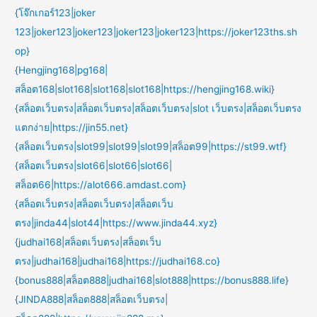
{โจ๊กเกอร์123|joker
123|joker123|joker123|joker123|joker123|https://joker123ths.sh
op}
{Hengjing168|pg168|
สล็อต168|slot168|slot168|slot168|https://hengjing168.wiki}
{สล็อตเว็บตรง|สล็อตเว็บตรง|สล็อตเว็บตรง|slot เว็บตรง|สล็อตเว็บตรง
แตกง่าย|https://jin55.net}
{สล็อตเว็บตรง|slot99|slot99|slot99|สล็อต99|https://st99.wtf}
{สล็อตเว็บตรง|slot66|slot66|slot66|
สล็อต66|https://alot666.amdast.com}
{สล็อตเว็บตรง|สล็อตเว็บตรง|สล็อตเว็บ
ตรง|jinda44|slot44|https://www.jinda44.xyz}
{judhai168|สล็อตเว็บตรง|สล็อตเว็บ
ตรง|judhai168|judhai168|https://judhai168.co}
{bonus888|สล็อต888|judhai168|slot888|https://bonus888.life}
{JINDA888|สล็อต888|สล็อตเว็บตรง|