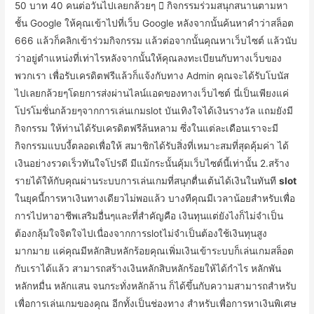
50 บาท 40 คนต่อวันไปเลยกล้วยๆ  กิจกรรมร่วมสนุกสนานตามหา
ชั้น Google ให้คุณเข้าไปที่เว็บ Google หลังจากนั้นค้นหาคำว่าสล็อต
666 แล้วก็คลิกเข้าร่วมกิจกรรม แล้วต่อจากนั้นคุณหาเว็บไซต์ แล้วนับ
ว่าอยู่ตำแหน่งที่เท่าไรหลังจากนั้นให้คุณลงทะเบียนกับทางเว็บของ
พวกเรา เพื่อรับเครดิตฟรีแล้วก็แจ้งกับทาง Admin คุณจะได้รับโบนัส
ไปเลยกล้วยๆโดยการส่งผ่านไลน์แอดของทางเว็บไซต์ นี่เป็นเพียงแค่
โปรโมชั่นกล้วยๆจากการเล่นเกมslot บันเทิงใจได้เงินรางวัล แถมยังมี
กิจกรรม ให้ท่านได้รับเครดิตฟรีล้นหลาม ซึ่งในแต่ละเดือนเราจะมี
กิจกรรมแบบงี้ตลอดเพื่อให้ สมาชิกได้รับสิ่งที่เหมาะสมที่สุดคุ้มค่า ได้
เงินอย่างรวดเร็วทันใจโปรดี มีแม้กระนั้นคุ้มเว็บไซต์นี้เท่านั้น 2.สร้าง
รายได้ให้กับคุณผ่านระบบการเล่นเกมที่สนุกตื่นเต้นได้เงินในทันที
slot
ในยุคนี้การหาเงินทางเดียวไม่พอแล้ว บางทีคุณมีเวลาน้อยสำหรับเพื่อ
การไปหาอาชีพเสริมอื่นๆและที่สำคัญคือ เงินทุนแต่ยังไงก็ไม่จำเป็น
ต้องกลุ้มใจจิตใจไปเนื่องจากการslotไม่จำเป็นต้องใช้เงินทุนสูง
มากมาย แค่คุณมีหลักสิบหลักร้อยคุณเพิ่มเงินเข้าระบบก็เล่นเกมสล็อต
กับเราได้แล้ว สามารถสร้างเงินหลักสิบหลักร้อยให้ได้กำไร หลักพัน
หลักหมื่น หลักแสน จนกระทั่งหลักล้าน ก็ได้ขึ้นกับความสามารถสำหรับ
เพื่อการเล่นเกมของคุณ อีกทั้งเป็นช่องทาง สำหรับเพื่อการหาเงินพิเศษ