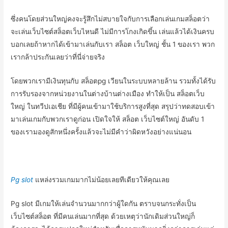
ซึ่งคนโดยส่วนใหญ่คงจะรู้สึกไม่สบายใจกับการเลือกเล่นเกมสล็อตว่า
จะเล่นเว็บไซต์สล็อตเว็บไหนดี ไม่มีการโกงเกิดขึ้น เล่นแล้วได้เงินครบ
บอกเลยถ้าหากได้เข้ามาเล่นกับเรา สล็อต เว็บใหญ่ ชั้น 1 ของเรา พวก
เรากล้าประกันเลยว่าที่นี่จ่ายจริง
โดยพวกเรามีเงินทุนกับ สล็อตpg เวียนในระบบหลายล้าน รวมทั้งได้รับ
การรับรองจากหน่วยงานในต่างบ้านต่างเมือง ทำให้เป็น สล็อตเว็บ
ใหญ่ ในทวีปเอเชีย ที่มีผู้คนเข้ามาใช้บริการสูงที่สุด สรุปว่าทดสอบเข้า
มาเล่นเกมกับพวกเราดูก่อน เปิดใจให้ สล็อต เว็บไซต์ใหญ่ อันดับ 1
ของเรามองดูสักหนึ่งครั้งแล้วจะไม่มีคำว่าผิดหวังอย่างแน่นอน
Pg slot
แหล่งรวมเกมมากไม่น้อยเลยทีเดียวให้คุณเลย
Pg slot มีเกมให้เล่นจำนวนมากกว่าผู้ใดกัน ตราบจนกระทั่งเป็น
เว็บไซต์สล็อต ที่มีคนเล่นมากที่สุด ด้วยเหตุว่านักเดิมส่วนใหญ่ก็