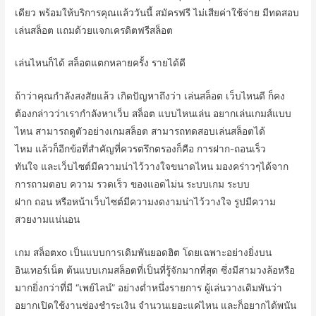
เดียว พร้อมให้บริการคุณแล้ววันนี้ สมัครฟรี ไม่เสียค่าใช้จ่าย มีทดสอบ
เล่นสล็อต แถมด้วยแจกเครดิตฟรีสล็อต
เล่นไหนก็ได้ สล็อตแตกหลายครั้ง รายได้ดี
ถ้าว่าคุณกำลังสงสัยแล้ว เกิดปัญหาถึงว่า เล่นสล็อต เว็บไหนดี ก็คง
ต้องกล่าวว่าเรากำลังหาเว็บ สล็อต แบบไหนเล่น อยากเล่นเกมส์แบบ
ไหน สามารถดูตัวอย่างเกมสล็อต สามารถทดสอบเล่นสล็อตได้
ไหม แล้วก็อีกข้อที่สำคัญที่ควรตรึกตรองก็คือ การฝาก-ถอนเร็ว
ทันใจ และเว็บไซต์มีความน่าไว้วางใจขนาดไหน มองคร่าวๆได้จาก
การถามตอบ ความ รวดเร็ว ของแอดไม่น ระบบเกม ระบบ
ฝาก ถอน หรือหน้าเว็บไซต์มีความงดงามน่าไว้วางใจ รูปมีความ
สวยงามแน่นอน
เกม สล็อตxo เป็นแบบการเดิมพันยอดฮิต โดยเฉพาะอย่างยิ่งบน
อินเทอร์เน็ต ต้นแบบเกมสล็อตที่เป็นที่รู้จักมากที่สุด ซึ่งมีสามวงล้อหรือ
มากยิ่งกว่าที่มี “เพย์ไลน์” อย่างต่ำหนึ่งรายการ ผู้เล่นวางเดิมพันว่า
อยากเปิดใช้งานช่องชำระเงิน จำนวนเยอะแค่ไหน และก็อยากได้พนัน