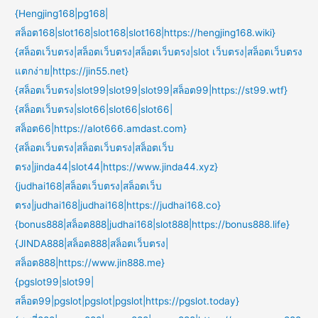
{Hengjing168|pg168|
สล็อต168|slot168|slot168|slot168|https://hengjing168.wiki}
{สล็อตเว็บตรง|สล็อตเว็บตรง|สล็อตเว็บตรง|slot เว็บตรง|สล็อตเว็บตรง
แตกง่าย|https://jin55.net}
{สล็อตเว็บตรง|slot99|slot99|slot99|สล็อต99|https://st99.wtf}
{สล็อตเว็บตรง|slot66|slot66|slot66|
สล็อต66|https://alot666.amdast.com}
{สล็อตเว็บตรง|สล็อตเว็บตรง|สล็อตเว็บ
ตรง|jinda44|slot44|https://www.jinda44.xyz}
{judhai168|สล็อตเว็บตรง|สล็อตเว็บ
ตรง|judhai168|judhai168|https://judhai168.co}
{bonus888|สล็อต888|judhai168|slot888|https://bonus888.life}
{JINDA888|สล็อต888|สล็อตเว็บตรง|
สล็อต888|https://www.jin888.me}
{pgslot99|slot99|
สล็อต99|pgslot|pgslot|pgslot|https://pgslot.today}