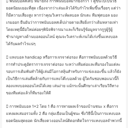
 พนันบอลสเต็ป หมายถึง การพนันบอลมากยิ่งกว่า 1 คู่ขึ้นไปเป็นวิธี
ยอดนิยมเยอะที่สุด เนื่องจากว่าเล่นแล้วได้รับกำไรเพิ่มขึ้นเรื่อยๆ แต่ว่า
ก็มีความเสี่ยงสูง หากว่าคุณวิเคราะห์ผลบอล นักเตะ ทีมฟุตบอล มอง
เกมออก ยืนยันว่าการพนันบอลสเต็ปง่ายดายเสียยิ่งกว่าเดิมหลายเท่า
โดยเหตุนี้มือใหม่ค่อยๆพินิจพิจารณาและก็เรียนรู้ข้อมูลจากกูรูผู้รู้ผู้
ชำนาญทางด้านบอลออนไลน์ คุณจะวิเคราะห์เกมได้เก่งขึ้นแทงบอล
ได้รับผลกำไรแน่ๆ
 แทงบอล handicap หรือการเจรจาต่อรอง คือการพนันบอลด้วยวิธี
การทำประตูอัตราการเจรจาต่อรอง ระหว่างทีมต่อและทีมรองในแต่ละ
รอบการเดิมพันทำให้ผู้เล่นมีโอกาสลุ้นสำหรับการแข่งเยอะขึ้น แล้วก็ยัง
เป็นวิธีการเล่นที่คล้ายกับการแทงโต๊ะบอลด้วย ผู้ใดกันชอบพอแนวนี้ก็
ลองแทงบอลออนไลน์ได้เลย เล่นง่าย แม้กระนั้นศึกษาเล่าเรียนวิถีทาง
ของทีมต่อแล้วก็ทีมรองให้ดี
 การพนันบอล 1×2 โดย 1 คือ การทายผลเจ้าของบ้านชนะ x คือการ
แทงผลเสมอรวมทั้ง 2 คือ กลุ่มเยือนเป็นผู้ชนะ ซึ่งวิธีนี้เป็นการแทงบอล
ยอดนิยมสุดยอด นักเสี่ยงดวงออนไลน์ติดอกติดใจการแทงบอลจำพวกนี้