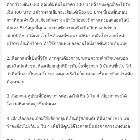
ตัวอย่างเช่น 0.80 คุณเดิมพันในราคา 100 บาทถ้าชนะคุณก็จะได้รับ
เงิน 100 บาท แต่ว่าหากเสียก็จะเสียแค่เพียง 80 บาท นี่เป็นขั้นตอน
การที่คุณจำเป็นจะต้องทำความเข้าใจก่อนจะมีการแทงบอลออนไลน์
นั่นเอง ซึ่งข้อมูลนี้คุณสามารถซักถามเสริมเติมกับทาง Admin
ufa007.vip ได้เลยเว็บไซต์แห่งนี้พวกเรามีทีมงานมือโปรคอยให้คำ
ปรึกษาเป็นที่ปรึกษา ทำให้การแทงบอลออนไลน์ง่ายขึ้นกว่าเดิมแน่ๆ
2.เลือกกลุ่มที่เป็นที่รู้จัก หากคุณต้องการประสบความสำเร็จแทงบอล
ออนไลน์แล้วชนะต้องเลือกกลุ่มที่มีระดับขั้นที่สูงกว่า 8 อันดับขึ้นไป ไม่
ว่าทีมนั้นจะเป็นกลุ่มโปรดของคุณหรือไม่ก็ตาม มองชั้นมากยิ่งกว่าดูทีม
ที่คุณชอบ
3.เลือกกลุ่มคู่ปรับที่มีอัตราการต่อรองไม่เกิน 3 ใน 4 เนื่องจากจะได้
โอกาสที่จะชนะสูงขึ้นนั่นเอง
4.เมื่อเลือกกลุ่มเยี่ยมให้เลือกกลุ่มที่เป็นที่รู้จักอันดับที่ดีมากยิ่งกว่า แต่
ว่าจะต้องไม่เกิน 3 ใน 4 เพื่อให้คุณได้โอกาสเป็นต่อจากการแทงบอล