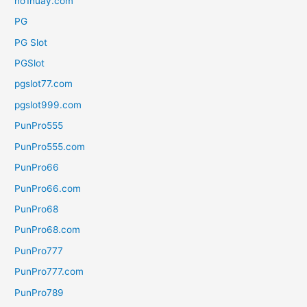
no1huay.com
PG
PG Slot
PGSlot
pgslot77.com
pgslot999.com
PunPro555
PunPro555.com
PunPro66
PunPro66.com
PunPro68
PunPro68.com
PunPro777
PunPro777.com
PunPro789