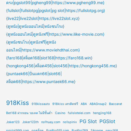
ตรง|pgslot99|pgheng99|https://www.pgheng99.me}
{fullslot|fullslotpg|pgslot|pg slot|https://fullslotpg.org}
{live22|live22slot|https://live22slot.xyz}
{ดูหนัง|ดูหนังออนไลน์|หนังชนโรง}
{ดูหนังออนไลน์|ดูหนังฟรี|https://www.ilike-movie.com}
{ดูหนังชนโรง|ดูหนังฟรี|ดูหนัง
ออนไลน์|https://www.moviehdthai.com}
{faro168|สล็อต168|slot168|https://faro168.win}
{hongkong456|สล็อต456|slot456|https://hongkong456.me}
{puntaek66|ปั่นแตก66|slot66|
สล็อต66|https://www.puntaek66.me}
918Kiss
918kissauto
918kiss เครดิตฟรี
ABA
ABAGroup2
Baccarat
Bet168 ฝากถอน วอเลต ไม่มีขั้นต่ำ
Casino
fullsloteiei.com
hengjing168
PG Slot
PGSlot
Joker123
Joker123th
no1huay.com
no1spinix
pgslot999.com
pgสล็อต
PunPro555.com
PunPro789
SAgame
sexy168