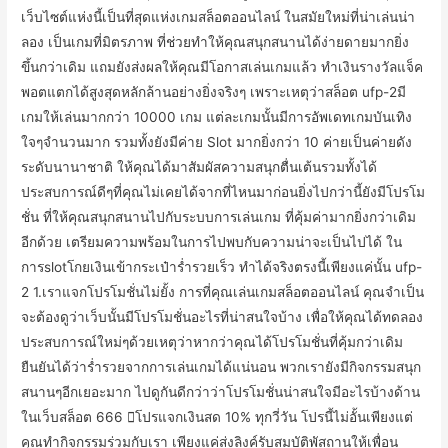
เว็บไซต์แห่งนี้เป็นที่สุดแห่งเกมสล็อตออนไลน์ ในสมัยใหม่ที่น่าเล่นน่า
ลอง เป็นเกมที่มิตรภาพ ที่ช่วยทำให้คุณสนุกสนานได้ง่ายดายมากยิ่ง
ขึ้นกว่าเดิม แถมยังส่งผลให้คุณมีโอกาสเล่นเกมแล้ว ทำเงินรางวัลแจ็ค
พอตแตกได้สูงสุดหลักล้านอย่างยิ่งจริงๆ เพราะเหตุว่าสล็อต ufp-2มี
เกมให้เล่นมากกว่า 10000 เกม แต่ละเกมนั้นมีการอัพเดทเกมบันเทิง
ใจๆจำนวนมาก รวมทั้งยังมีค่าย Slot มากยิ่งกว่า 10 ค่ายเป็นค่ายดัง
ระดับนานาชาติ ให้คุณได้มาสัมผัสความสนุกตื่นเต้นรวมทั้งได้
ประสบการณ์ดีๆที่คุณไม่เคยได้จากที่ไหนมาก่อนยิ่งไปกว่านี้ยังมีโปรโม
ชั่น ที่ให้คุณสนุกสนานไปกับระบบการเล่นเกม ที่คุ้มค่ามากยิ่งกว่าเดิม
อีกด้วย เตรียมความพร้อมในการไปพบกับความน่าจะเป็นไปได้ ใน
การslotโกยเงินเข้ากระเป๋าร่ำรวยเร็ว ทำได้จริงตรงนี้เพียงแค่นั้น ufp-
2 1.เราแจกโปรโมชั่นไม่ยั้ง การที่คุณเล่นเกมสล็อตออนไลน์ คุณจำเป็น
จะต้องดูว่าเว็บนั้นมีโปรโมชั่นอะไรที่น่าสนใจบ้าง เพื่อให้คุณได้ทดลอง
ประสบการณ์ใหม่ๆด้วยเหตุว่าหากว่าคุณได้โปรโมชั่นที่คุ้มกว่าเดิม
ยืนยันได้ว่าร่ำรวยจากการเล่นเกมได้แน่นอน พวกเรายังมีกิจกรรมสนุก
สนานๆอีกเยอะมาก ไปดูกันดีกว่าว่าโปรโมชั่นน่าสนใจมีอะไรบ้างด้าน
ในเว็บสล็อต 666 โปรแจกเงินสด 10% ทุกวี่วัน โปรนี้ไม่อั้นเพียงแต่
คุณทำกิจกรรมร่วมกับเรา เพียงแค่ส่งลิงค์รับสมบัติพัสถานให้เพื่อน