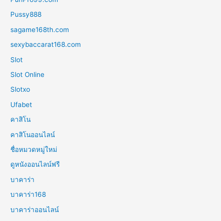
Pussy888
sagame168th.com
sexybaccarat168.com
Slot
Slot Online
Slotxo
Ufabet
คาสิโน
คาสิโนออนไลน์
ชื่อหมวดหมู่ใหม่
ดูหนังออนไลน์ฟรี
บาคาร่า
บาคาร่า168
บาคาร่าออนไลน์