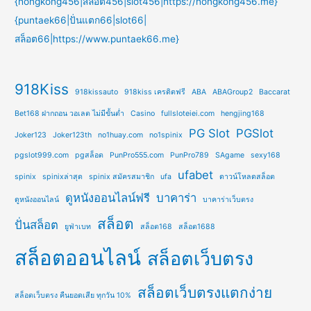
{hongkong456|สล็อต456|slot456|https://hongkong456.me}
{puntaek66|ปั่นแตก66|slot66|
สล็อต66|https://www.puntaek66.me}
918Kiss
918kissauto
918kiss เครดิตฟรี
ABA
ABAGroup2
Baccarat
Bet168 ฝากถอน วอเลต ไม่มีขั้นต่ำ
Casino
fullsloteiei.com
hengjing168
PG Slot
PGSlot
Joker123
Joker123th
no1huay.com
no1spinix
pgslot999.com
pgสล็อต
PunPro555.com
PunPro789
SAgame
sexy168
ufabet
spinix
spinixล่าสุด
spinix สมัครสมาชิก
ufa
ดาวน์โหลดสล็อต
ดูหนังออนไลน์ฟรี
บาคาร่า
ดูหนังออนไลน์
บาคาร่าเว็บตรง
สล็อต
ปั่นสล็อต
ยูฟ่าเบท
สล็อต168
สล็อต1688
สล็อตออนไลน์
สล็อตเว็บตรง
สล็อตเว็บตรงแตกง่าย
สล็อตเว็บตรง คืนยอดเสีย ทุกวัน 10%