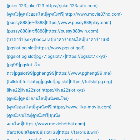
{joker 123|joker123|https://joker123auto.com}
{ดูหนัง|ดูหนังออนไลน์|ดูหนังฟรี|http://www.movie87hd.com}
{pussy888|พุซซี่888|https://www.pussy888play.com}
{pussy888|พุซซี่888|https://pussy888win.com}
{บาคาร่า|sexybaccarat|บาคาร่าออนไลน์|บาคาร่า168}
{pgslot|pg slot|https://www.pgslot.golf}
{pgslot|pg slot|pg77|pgslot77|https://pgslot77.xyz}
{pg99|pgslot เว็บ
ตรง|pgslot99|pgheng99|https://www.pgheng99.me}
{fullslot|fullslotpg|pgslot|pg slot|https://fullslotpg.org}
{live22|live22slot|https://live22slot.xyz}
{ดูหนัง|ดูหนังออนไลน์|หนังชนโรง}
{ดูหนังออนไลน์|ดูหนังฟรี|https://www.ilike-movie.com}
{ดูหนังชนโรง|ดูหนังฟรี|ดูหนัง
ออนไลน์|https://www.moviehdthai.com}
{faro168|สล็อต168|slot168|https://faro168.win}