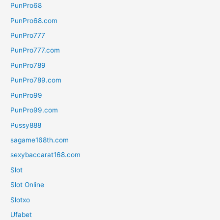
PunPro68
PunPro68.com
PunPro777
PunPro777.com
PunPro789
PunPro789.com
PunPro99
PunPro99.com
Pussy888
sagame168th.com
sexybaccarat168.com
Slot
Slot Online
Slotxo
Ufabet