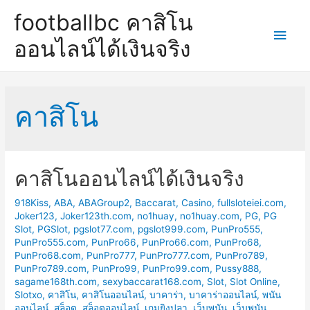
footballbc คาสิโน
Main
ออนไลน์ได้เงินจริง
Men
คาสิโน
คาสิโนออนไลน์ได้เงินจริง
918Kiss
,
ABA
,
ABAGroup2
,
Baccarat
,
Casino
,
fullsloteiei.com
,
Joker123
,
Joker123th.com
,
no1huay
,
no1huay.com
,
PG
,
PG
Slot
,
PGSlot
,
pgslot77.com
,
pgslot999.com
,
PunPro555
,
PunPro555.com
,
PunPro66
,
PunPro66.com
,
PunPro68
,
PunPro68.com
,
PunPro777
,
PunPro777.com
,
PunPro789
,
PunPro789.com
,
PunPro99
,
PunPro99.com
,
Pussy888
,
sagame168th.com
,
sexybaccarat168.com
,
Slot
,
Slot Online
,
Slotxo
,
คาสิโน
,
คาสิโนออนไลน์
,
บาคาร่า
,
บาคาร่าออนไลน์
,
พนัน
ออนไลน์
,
สล็อต
,
สล็อตออนไลน์
,
เกมยิงปลา
,
เว็บพนัน
,
เว็บพนัน