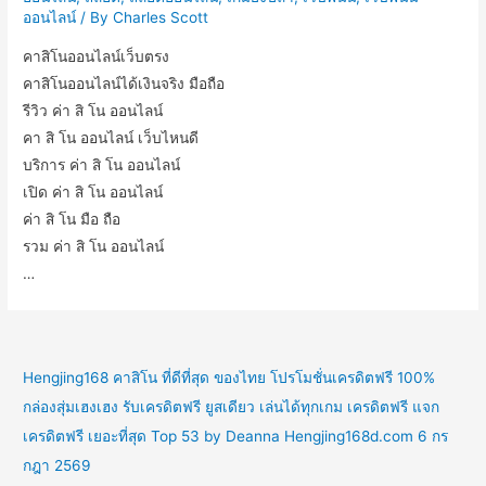
ออนไลน์
/ By
Charles Scott
คาสิโนออนไลน์เว็บตรง
คาสิโนออนไลน์ได้เงินจริง มือถือ
รีวิว ค่า สิ โน ออนไลน์
คา สิ โน ออนไลน์ เว็บไหนดี
บริการ ค่า สิ โน ออนไลน์
เปิด ค่า สิ โน ออนไลน์
ค่า สิ โน มือ ถือ
รวม ค่า สิ โน ออนไลน์
…
Hengjing168 คาสิโน ที่ดีที่สุด ของไทย โปรโมชั่นเครดิตฟรี 100%
กล่องสุ่มเฮงเฮง รับเครดิตฟรี ยูสเดียว เล่นได้ทุกเกม เครดิตฟรี แจก
เครดิตฟรี เยอะที่สุด Top 53 by Deanna Hengjing168d.com 6 กร
กฎา 2569