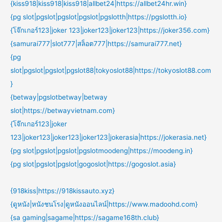
{kiss918|kiss918|kiss918|allbet24|https://allbet24hr.win}
{pg slot|pgslot|pgslot|pgslot|pgslotth|https://pgslotth.io}
{โจ๊กเกอร์123|joker 123|joker123|joker123|https://joker356.com}
{samurai777|slot777|สล็อต777|https://samurai777.net}
{pg
slot|pgslot|pgslot|pgslot88|tokyoslot88|https://tokyoslot88.com
}
{betway|pgslotbetway|betway
slot|https://betwayvietnam.com}
{โจ๊กเกอร์123|joker
123|joker123|joker123|joker123|jokerasia|https://jokerasia.net}
{pg slot|pgslot|pgslot|pgslotmoodeng|https://moodeng.in}
{pg slot|pgslot|pgslot|gogoslot|https://gogoslot.asia}
{918kiss|https://918kissauto.xyz}
{ดูหนัง|หนังชนโรง|ดูหนังออนไลน์|https://www.madoohd.com}
{sa gaming|sagame|https://sagame168th.club}